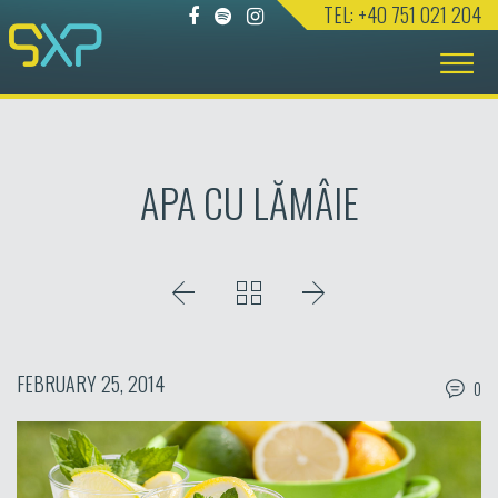
TEL: +40 751 021 204
Skip
to
content
APA CU LĂMÂIE
FEBRUARY 25, 2014
0